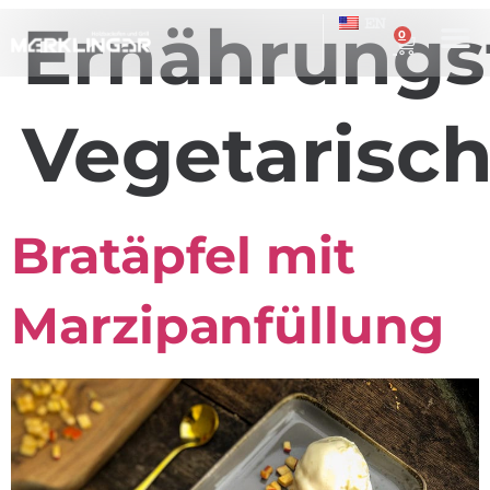
Ernährungs
EN
0
Vegetarisc
Bratäpfel mit
Marzipanfüllung