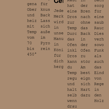
Germany
Rauchrohr
in
Dachha
genaue
für
hat
der
sorgt
Oberhitze
knuspriges
Jeder
eine
Brennkammer
für
und
Backgut.
Merklinger
Drosselklappe
nach,
einen
heize
Lassen
wird
zur
ohne
sauber
mit
sich
in
Temperatursteueru
das
Raucha
Temperaturen
außerdem
unserer
Durch
Backgut
Diese
vom
im
Manufaktur
das
in
verhin
70
Pyrolyseverfahren
in
Ofenrohr
der
sowohl
bis
reinigen.
Königsbrunn
inkl.
Ofenkammer
Funken
450°C.
für
Drosselklappe
zu
als
dich
kannst
stören.
auch
hergestellt.
du
Am
das
Temperaturen
besten
Eindri
regulieren
eignen
von
und
sich
Regenw
halten,
Hartholzsch
in
selbst
dazu.
den
wenn
Holzba
draußen