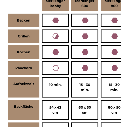
Merklinger
Merklinger
Merklinger
Bobby
600
800
Backen
Grillen
Kochen
Räuchern
Aufheizzeit
10 min.
15 - 30
15 - 30
min.
min.
Backfläche
54 x 42
60 x 50
80 x 50
cm
cm
cm