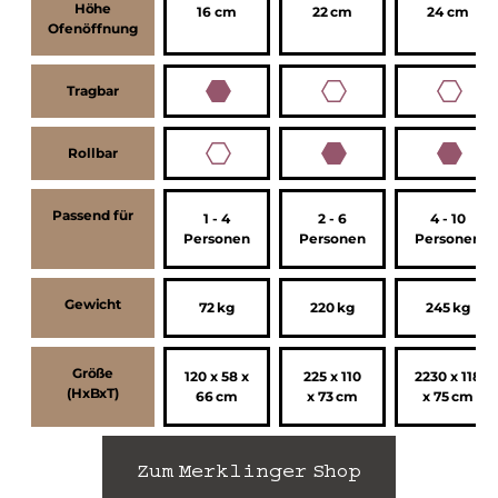
Höhe
16 cm
22 cm
24 cm
Ofenöffnung
Tragbar
Rollbar
Passend für
1 - 4
2 - 6
4 - 10
Personen
Personen
Personen
Gewicht
72 kg
220 kg
245 kg
Größe
120 x 58 x
225 x 110
2230 x 118
(HxBxT)
66 cm
x 73 cm
x 75 cm
Zum Merklinger Shop