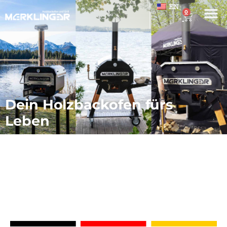
EN
0
Dein Holzbackofen fürs
Leben