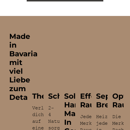
Made
in
Bavaria
mit
viel
Liebe
zum
Thermometer
Schamottsteine
Solides
Effektives
Separate
Opti
Detail
Handwerk
Rauchrohr
Brennk
Rau
Verlasse
2-
Made
dich
4
Jeder
Heize
Die
In
auf
Naturschamottsteine
Merklinger
jederzeit
Merkli
eine
sorgen