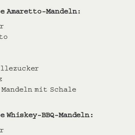
ie Amaretto-Mandeln:
r
to
illezucker
z
 Mandeln mit Schale
ie Whiskey-BBQ-Mandeln:
r