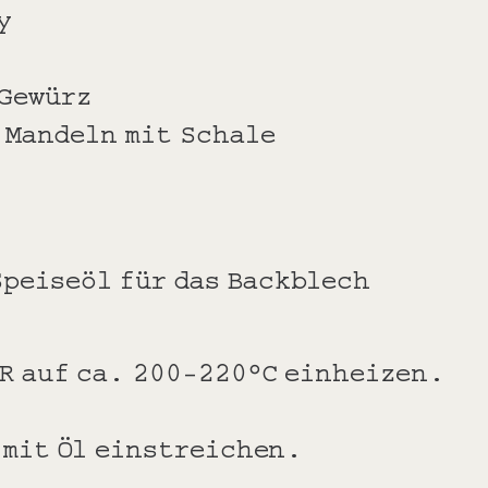
y
-Gewürz
 Mandeln mit Schale
Speiseöl für das Backblech
R auf ca. 200-220°C einheizen.
 mit Öl einstreichen.