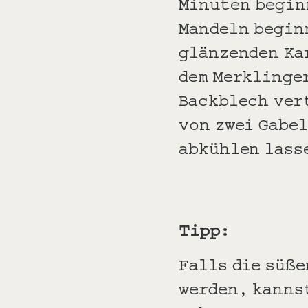
Minuten begin
Mandeln begin
glänzenden Ka
dem Merklinge
Backblech ver
von zwei Gabe
abkühlen lass
Tipp:
Falls die süß
werden, kanns