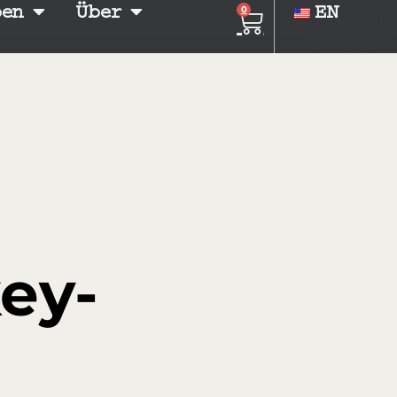
ben
Über
EN
0
ey-