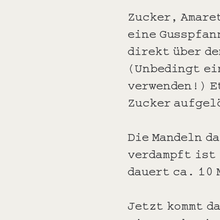
Zucker, Amare
eine Gusspfan
direkt über d
(Unbedingt ei
verwenden!) E
Zucker aufgel
Die Mandeln d
verdampft ist
dauert ca. 10
Jetzt kommt d