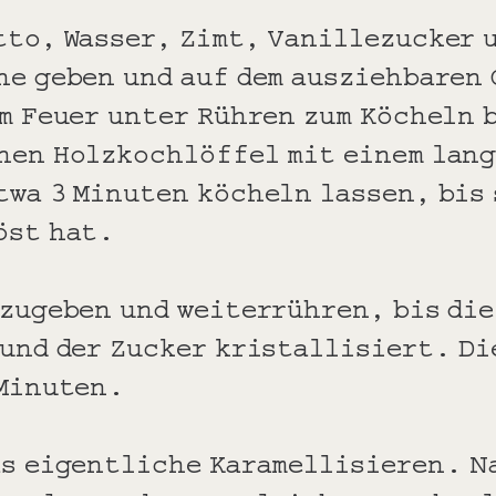
tto, Wasser, Zimt, Vanillezucker u
ne geben und auf dem ausziehbaren
em Feuer unter Rühren zum Köcheln 
nen Holzkochlöffel mit einem lang
twa 3 Minuten köcheln lassen, bis 
öst hat.
azugeben und weiterrühren, bis di
 und der Zucker kristallisiert. Di
 Minuten.
as eigentliche Karamellisieren. N