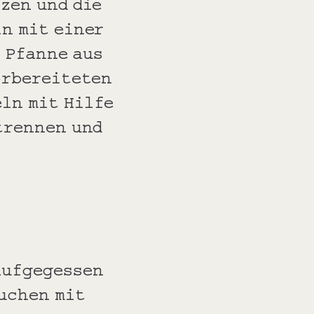
zen und die
n mit einer
 Pfanne aus
orbereiteten
ln mit Hilfe
trennen und
aufgegessen
uchen mit