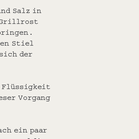
nd Salz in
 Grillrost
bringen.
en Stiel
sich der
e Flüssigkeit
eser Vorgang
ach ein paar