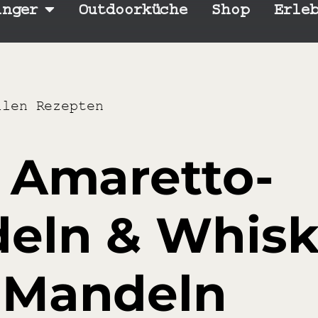
inger
Outdoorküche
Shop
Erle
llen Rezepten
 Amaretto-
eln & Whisk
Mandeln