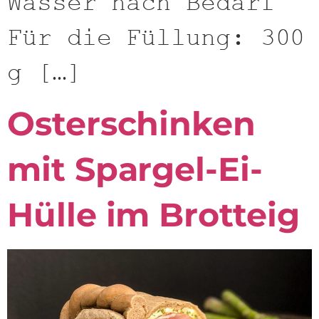
Wasser nach Bedarf
Für die Füllung: 300
g […]
Osterschinken
mit Spargel-Ei-
Hülle im Brotteig