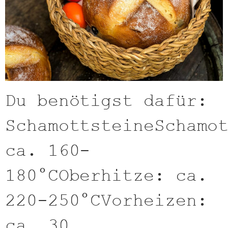
Du benötigst dafür:
SchamottsteineSchamo
ca. 160-
180°COberhitze: ca.
220-250°CVorheizen:
ca. 30