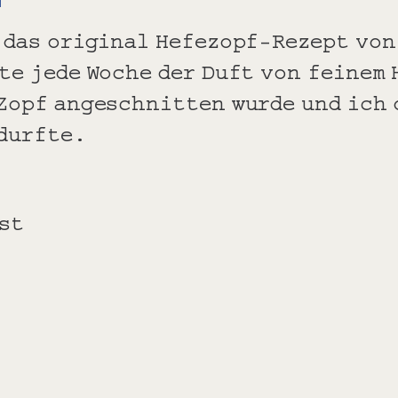
t das original Hefezopf-Rezept von
te jede Woche der Duft von feinem 
 Zopf angeschnitten wurde und ich 
 durfte.
st