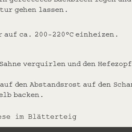
tur gehen lassen.
r auf ca. 200-220°C einheizen.
 Sahne verquirlen und den Hefezop
auf den Abstandsrost auf den Scha
elb backen.
ese im Blätterteig