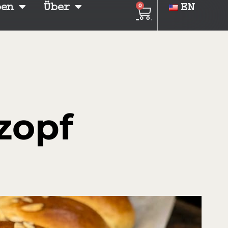
ben
Über
EN
0
zopf