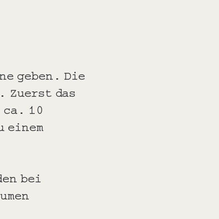
ne geben. Die
. Zuerst das
 ca. 10
u einem
den bei
lumen