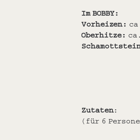
Im BOBBY:
Vorheizen:
ca
Oberhitze:
ca
Schamottstei
Zutaten
:
(für 6 Person