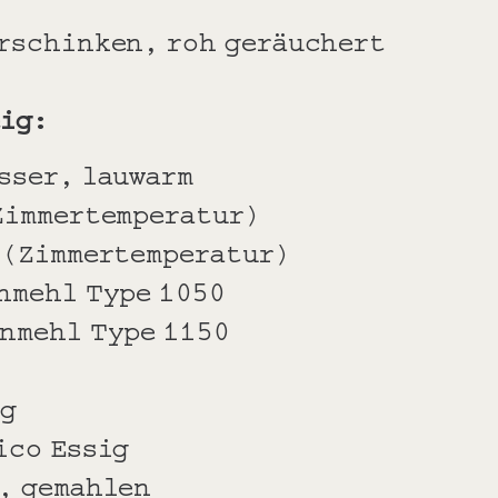
erschinken, roh geräuchert
eig:
sser, lauwarm
(Zimmertemperatur)
r (Zimmertemperatur)
enmehl Type 1050
enmehl Type 1150
ig
ico Essig
l, gemahlen