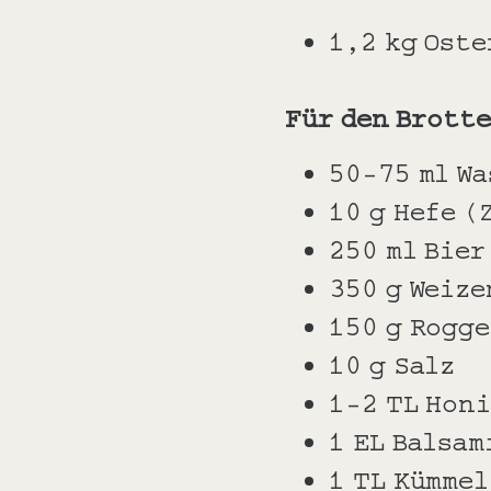
1,2 kg Ost
Für den Brott
50-75 ml Wa
10 g Hefe 
250 ml Bie
350 g Weiz
150 g Rogg
10 g Salz
1-2 TL Hon
1 EL Balsam
1 TL Kümme