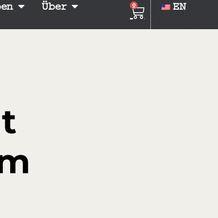
ben
Über
EN
0
t
im