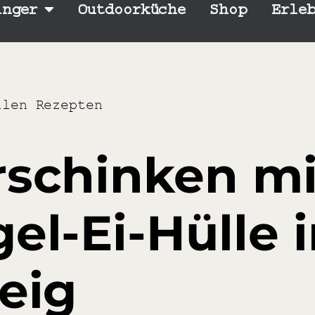
inger
Outdoorküche
Shop
Erle
llen Rezepten
rschinken mi
el-Ei-Hülle 
eig