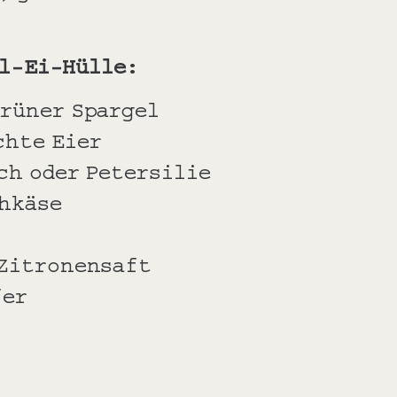
el-Ei-Hülle:
grüner Spargel
chte Eier
ch oder Petersilie
chkäse
f
 Zitronensaft
fer