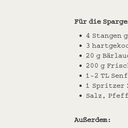
Für die Sparg
4 Stangen 
3 hartgeko
20 g Bärlau
200 g Fris
1-2 TL Sen
1 Spritzer
Salz, Pfef
Außerdem: