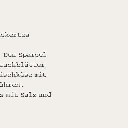
uckertes
. Den Spargel
lauchblätter
ischkäse mit
rühren.
s mit Salz und