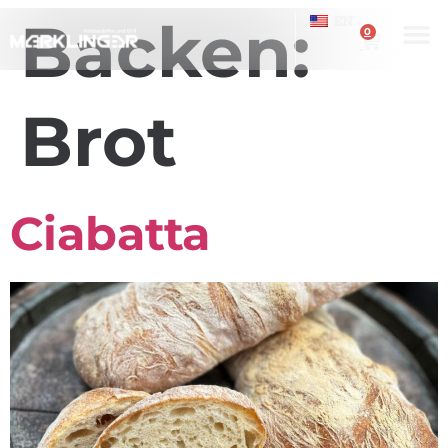
Backen:
EN
0
Brot
Ciabatta