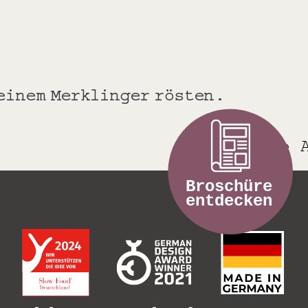
deinem Merklinger rösten.
Gemischte 