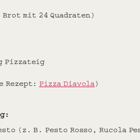
 Brot mit 24 Quadraten)
g Pizzateig
he Rezept:
Pizza Diavola
)
ng:
esto (z. B. Pesto Rosso, Rucola P