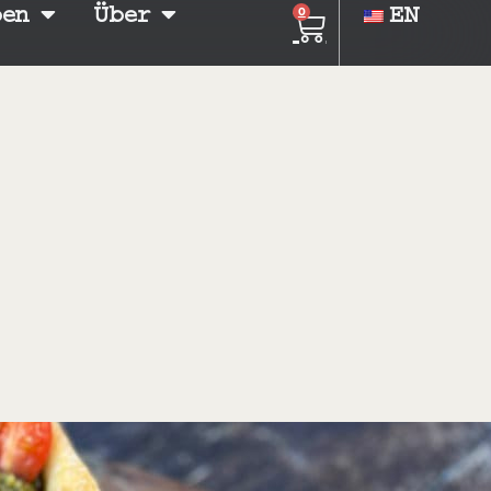
ben
Über
EN
0