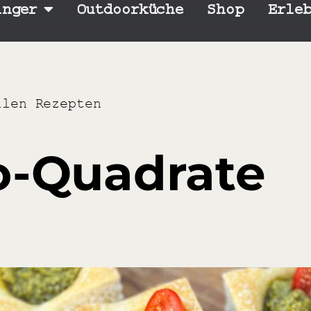
inger
Outdoorküche
Shop
Erle
llen Rezepten
o-Quadrate