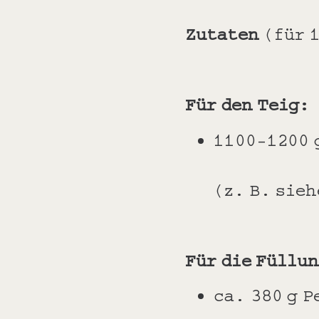
Zutaten
(für 1
Für den Teig:
1100-1200 
(z. B. sie
Für die Füllu
ca. 380 g P