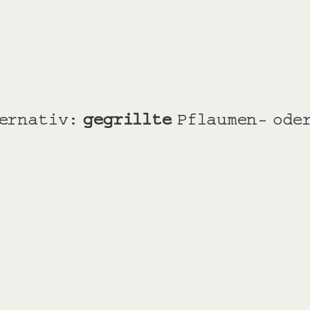
ternativ:
gegrillte
Pflaumen- ode