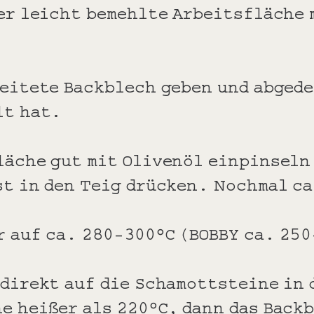
der leicht bemehlte Arbeitsfläche 
reitete Backblech geben und abgede
lt hat.
läche gut mit Olivenöl einpinseln
st in den Teig drücken. Nochmal c
r auf ca. 280-300°C (BOBBY ca. 25
 direkt auf die Schamottsteine in 
e heißer als 220°C, dann das Back