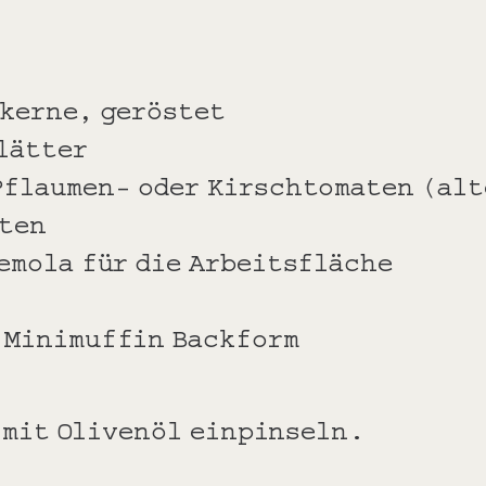
nkerne, geröstet
lätter
Pflaumen- oder Kirschtomaten (al
ten
emola für die Arbeitsfläche
 Minimuffin Backform
 mit Olivenöl einpinseln.