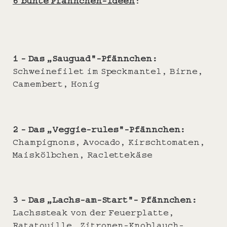
6 bunte Pfännchen-Ideen
:
1 –
Das „Sauguad“-Pfännchen:
Schweinefilet im Speckmantel, Birne,
Camembert, Honig
2 –
Das „Veggie-rules“-Pfännchen:
Champignons, Avocado, Kirschtomaten,
Maiskölbchen, Raclettekäse
3 –
Das „Lachs-am-Start“- Pfännchen:
Lachssteak von der Feuerplatte,
Ratatouille, Zitronen-Knoblauch-