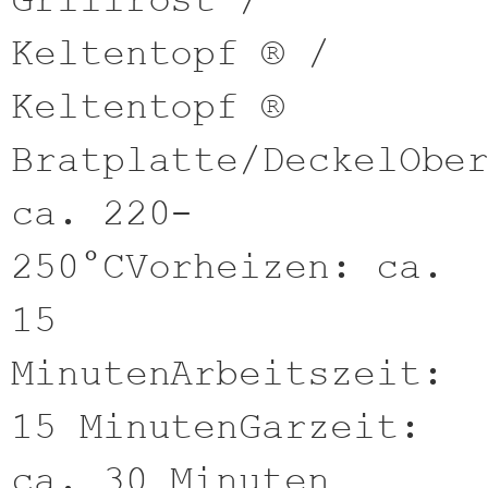
Grillrost /
Keltentopf ® /
Keltentopf ®
Bratplatte/DeckelObe
ca. 220-
250°CVorheizen: ca.
15
MinutenArbeitszeit:
15 MinutenGarzeit:
ca. 30 Minuten