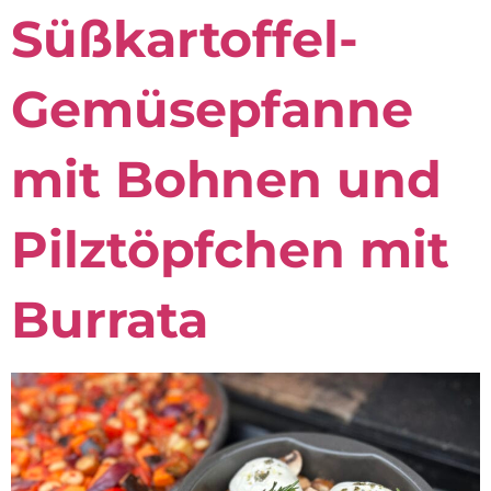
Süßkartoffel-
Gemüsepfanne
mit Bohnen und
Pilztöpfchen mit
Burrata