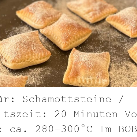
ür: Schamottsteine /
itszeit: 20 Minuten V
: ca. 280-300°C Im BO