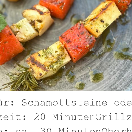
ür: Schamottsteine od
zeit: 20 MinutenGrill
n: ca. 30 MinutenOber