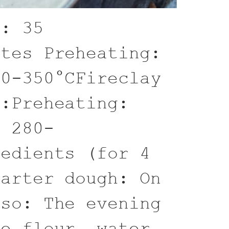
e: 35
utes Preheating:
00-350°CFireclay
Y:Preheating:
. 280-
redients (for 4
tarter dough: On
lso: The evening