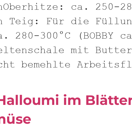
nOberhitze: ca. 250-2
n Teig: Für die Füllu
a. 280-300°C (BOBBY c
eltenschale mit Butte
cht bemehlte Arbeitsf
Halloumi im Blätte
müse