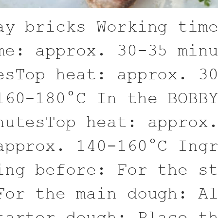
ay bricks Working tim
me: approx. 30-35 min
esTop heat: approx. 3
160-180°C In the BOBB
nutesTop heat: approx
approx. 140-160°C Ing
ing before: For the s
For the main dough: A