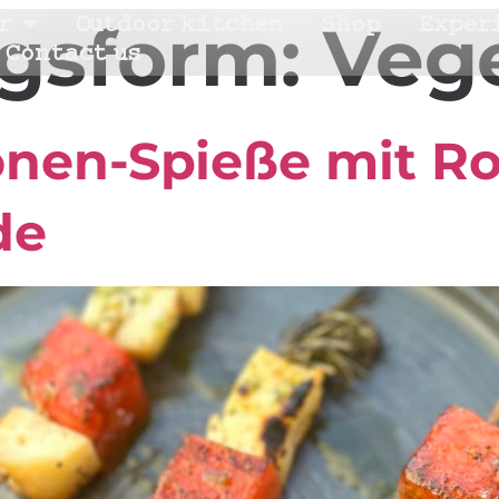
r
Outdoor kitchen
Shop
Exper
gsform:
Veg
Contact us
nen-Spieße mit R
de