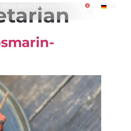
ience Merklinger
DE
etarian
0
osmarin-