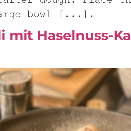
tarter dough: Place t
arge bowl [...].
li mit Haselnuss-K