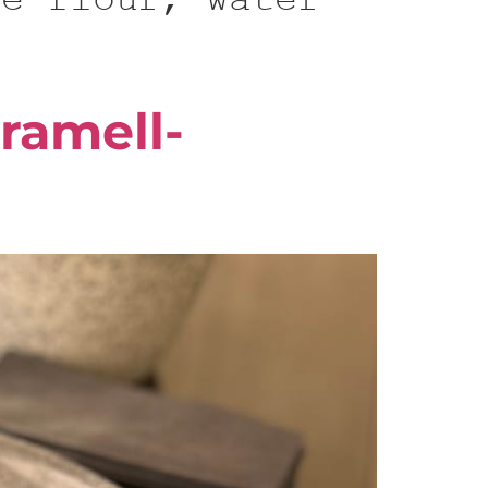
he flour, water
aramell-