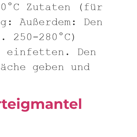
80°C Zutaten (für
ng: Außerdem: Den
a. 250-280°C)
r einfetten. Den
läche geben und
rteigmantel