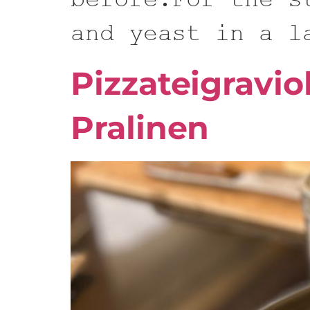
before:For the s
and yeast in a l
Pizzateigravio
Pralinen