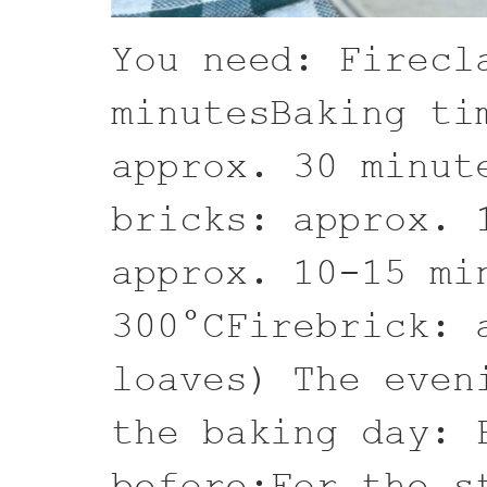
You need: Firecl
minutesBaking ti
approx. 30 minut
bricks: approx. 
approx. 10-15 mi
300°CFirebrick: 
loaves) The even
the baking day: 