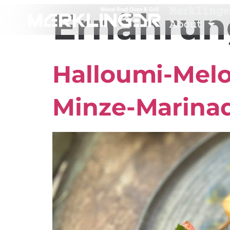
Merklinge
Ernährun
About
Halloumi-Melo
Minze-Marina