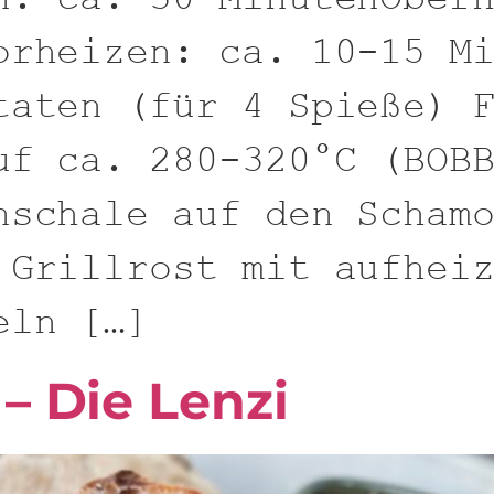
orheizen: ca. 10-15 M
taten (für 4 Spieße) 
uf ca. 280-320°C (BOB
nschale auf den Scham
 Grillrost mit aufhei
eln […]
 – Die Lenzi