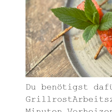
Du benötigst daf
GrillrostArbeits
Minuten Vorheize