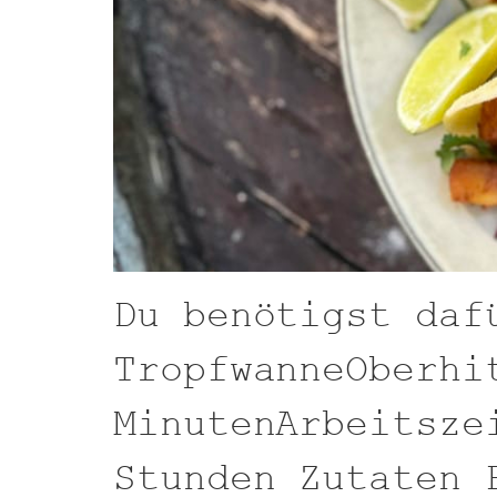
Du benötigst daf
TropfwanneOberhi
MinutenArbeitsze
Stunden Zutaten 