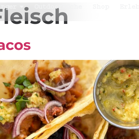
inger
Outdoorküche
Shop
Erle
Fleisch
Tacos