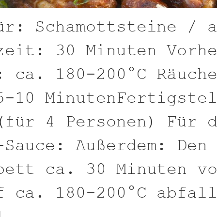
ür: Schamottsteine / 
zeit: 30 Minuten Vorh
: ca. 180-200°C Räuch
5-10 MinutenFertigste
(für 4 Personen) Für 
-Sauce: Außerdem: Den
bett ca. 30 Minuten v
f ca. 180-200°C abfal