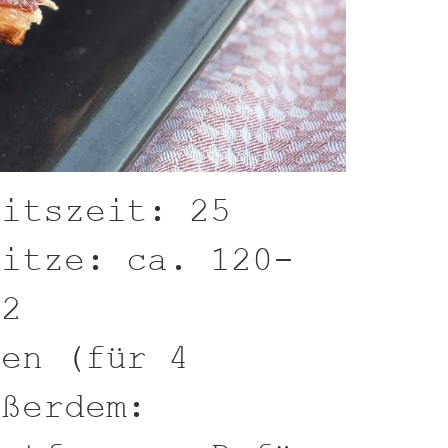
eitszeit: 25
hitze: ca. 120-
 2
ten (für 4
ußerdem: