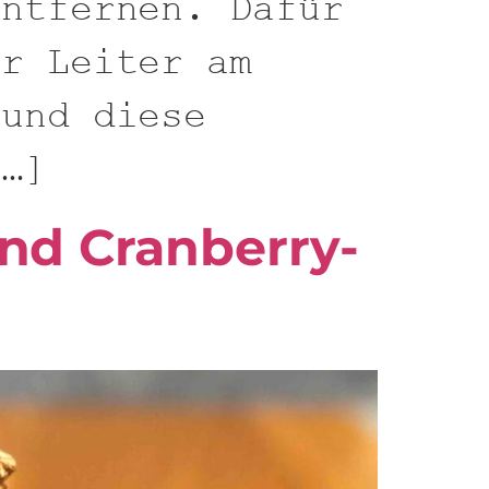
entfernen. Dafür
er Leiter am
 und diese
[…]
nd Cranberry-