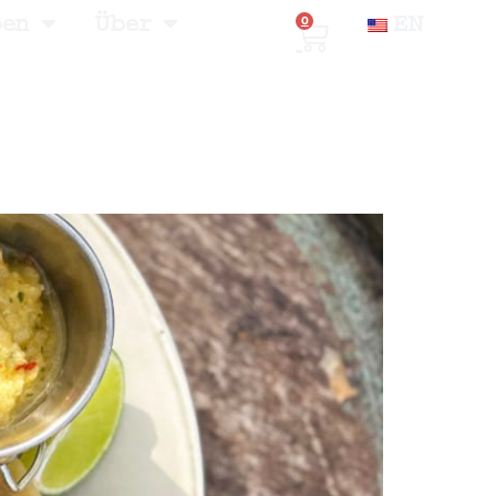
ben
Über
EN
0