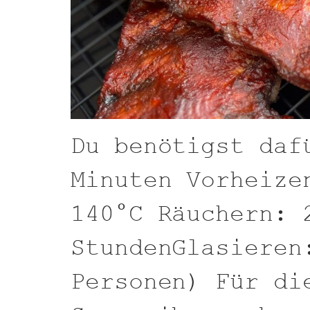
Du benötigst daf
Minuten Vorheize
140°C Räuchern: 
StundenGlasieren
Personen) Für di