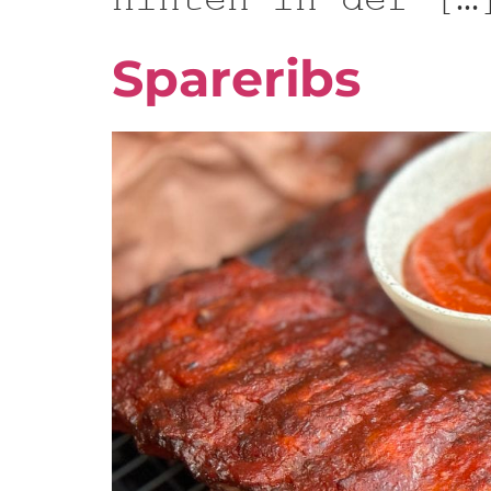
hinten in der […
Spareribs