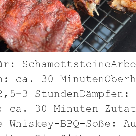
ür: SchamottsteineArb
n: ca. 30 MinutenOber
2,5-3 StundenDämpfen:
: ca. 30 Minuten Zuta
e Whiskey-BBQ-Soße: A