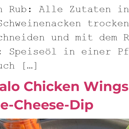
n Rub: Alle Zutaten i
Schweinenacken trocke
chneiden und mit dem 
: Speiseöl in einer P
uch […]
alo Chicken Wings
ue-Cheese-Dip