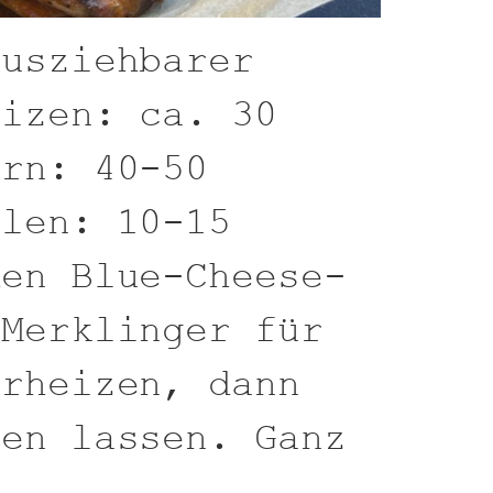
ausziehbarer
eizen: ca. 30
ern: 40-50
llen: 10-15
den Blue-Cheese-
 Merklinger für
orheizen, dann
len lassen. Ganz