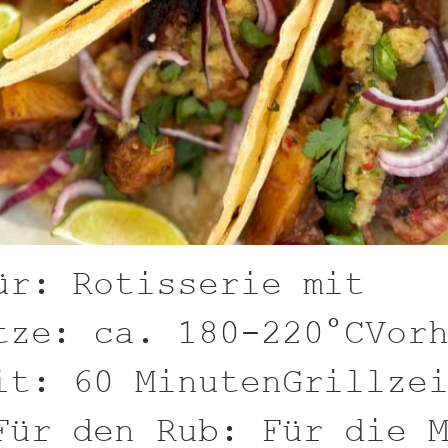
ür: Rotisserie mit
tze: ca. 180-220°CVor
it: 60 MinutenGrillze
Für den Rub: Für die 