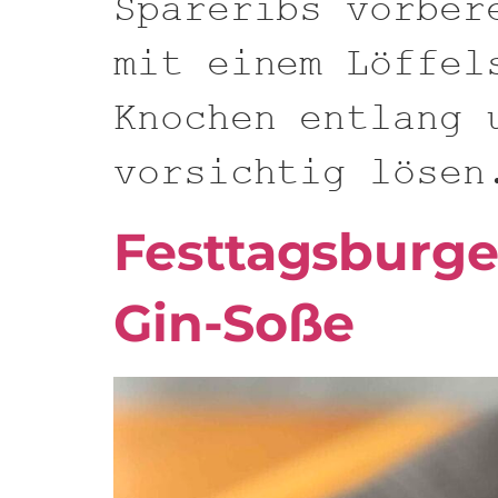
Spareribs vorber
mit einem Löffel
Knochen entlang 
vorsichtig lösen
Festtagsburge
Gin-Soße