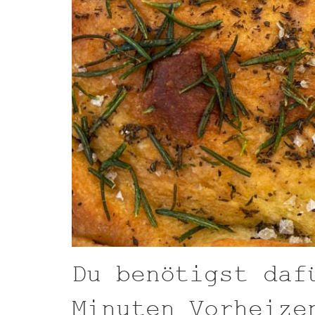
Du benötigst daf
Minuten Vorheize