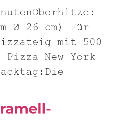
inutenOberhitze:
rm Ø 26 cm) Für
Pizzateig mit 500
: Pizza New York
Backtag:Die
aramell-