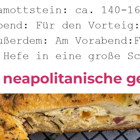
amottstein: ca. 140-1
bend: Für den Vorteig
ußerdem: Am Vorabend:
 Hefe in eine große S
 neapolitanische ge