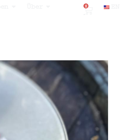
ben
Über
EN
0