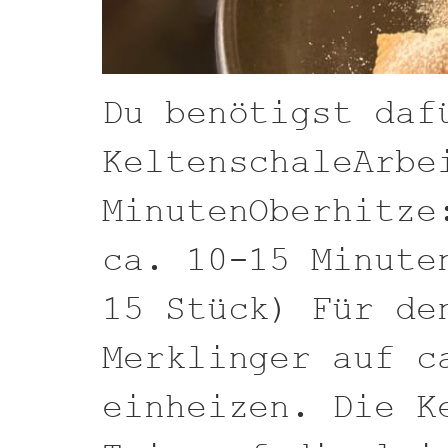
Du benötigst daf
KeltenschaleArbe
MinutenOberhitze
ca. 10-15 Minute
15 Stück) Für de
Merklinger auf c
einheizen. Die K