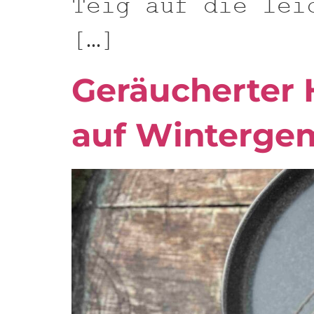
Teig auf die lei
[…]
Geräucherter 
auf Winterge