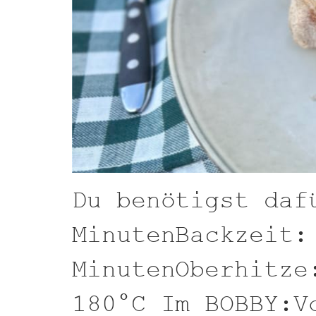
Du benötigst daf
MinutenBackzeit:
MinutenOberhitze
180°C Im BOBBY:V