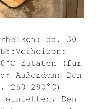
orheizen: ca. 30
BBY:Vorheizen:
80°C Zutaten (für
ng: Außerdem: Den
a. 250-280°C)
r einfetten. Den