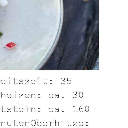
beitszeit: 35
rheizen: ca. 30
ttstein: ca. 160-
inutenOberhitze: