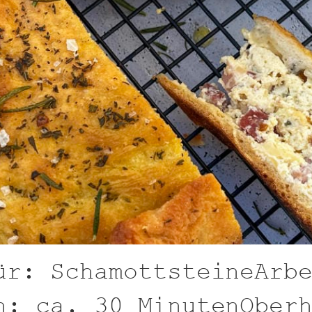
ür: SchamottsteineArb
n: ca. 30 MinutenOber