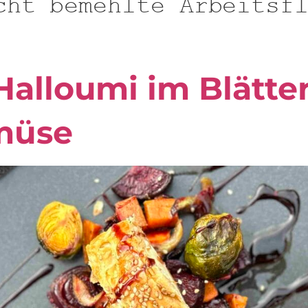
cht bemehlte Arbeitsf
Halloumi im Blätte
müse