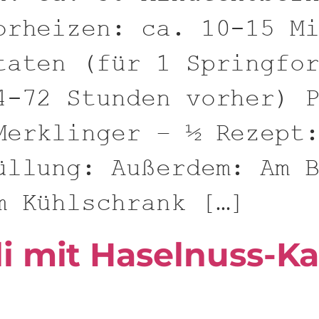
orheizen: ca. 10-15 M
taten (für 1 Springfo
4-72 Stunden vorher) 
Merklinger – ½ Rezept
üllung: Außerdem: Am 
m Kühlschrank […]
li mit Haselnuss-K