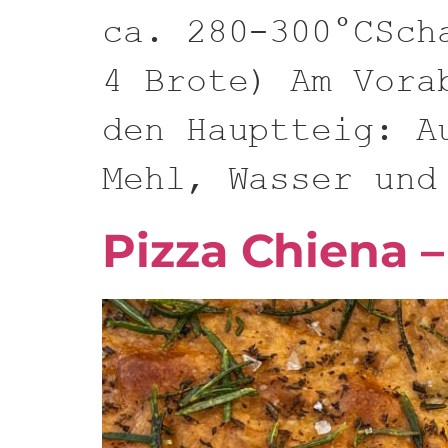
ca. 280-300°CSch
4 Brote) Am Vora
den Hauptteig: A
Mehl, Wasser und
Pizza Chiena –