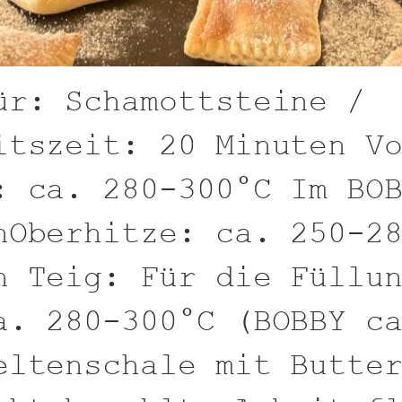
ür: Schamottsteine /
itszeit: 20 Minuten V
: ca. 280-300°C Im BO
nOberhitze: ca. 250-2
n Teig: Für die Füllu
a. 280-300°C (BOBBY c
eltenschale mit Butte