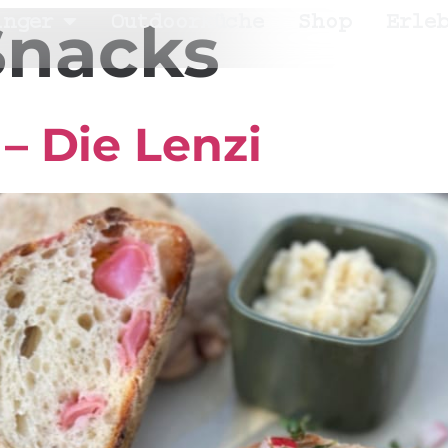
inger
Outdoorküche
Shop
Erle
Snacks
 – Die Lenzi