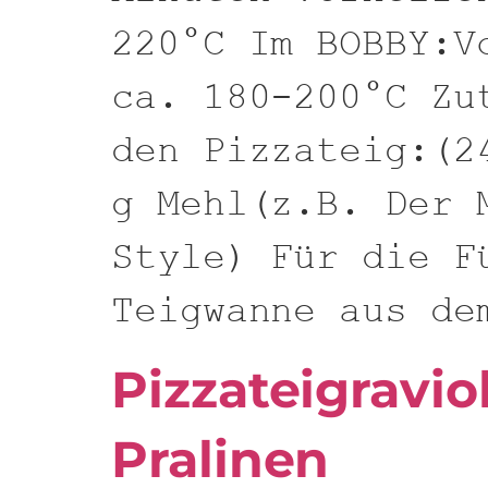
220°C Im BOBBY:V
ca. 180-200°C Zu
den Pizzateig:(2
g Mehl(z.B. Der 
Style) Für die F
Teigwanne aus de
Pizzateigravio
Pralinen