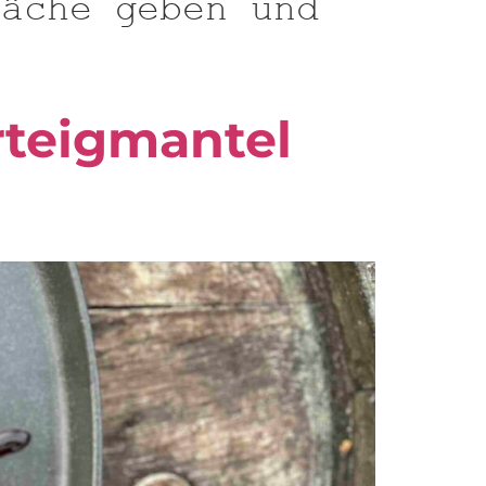
läche geben und
rteigmantel