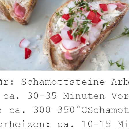
ür: Schamottsteine Ar
 ca. 30-35 Minuten Vo
: ca. 300-350°CSchamo
orheizen: ca. 10-15 M