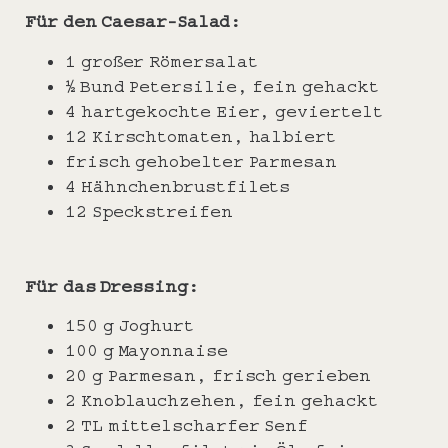
Für den Caesar-Salad:
1 großer Römersalat
½ Bund Petersilie, fein gehackt
4 hartgekochte Eier, geviertelt
12 Kirschtomaten, halbiert
frisch gehobelter Parmesan
4 Hähnchenbrustfilets
12 Speckstreifen
Für das Dressing:
150 g Joghurt
100 g Mayonnaise
20 g Parmesan, frisch gerieben
2 Knoblauchzehen, fein gehackt
2 TL mittelscharfer Senf