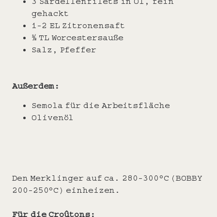
3 Sardellenfilets in Öl, fein
gehackt
1-2 EL Zitronensaft
½ TL Worcestersauße
Salz, Pfeffer
Außerdem:
Semola für die Arbeitsfläche
Olivenöl
Den Merklinger auf ca. 280-300°C (BOBBY
200-250°C) einheizen.
Für die Croûtons: