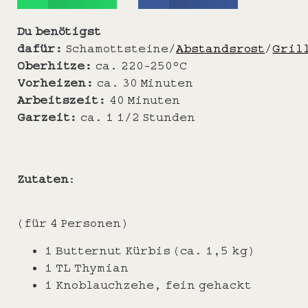
Du benötigst
dafür:
Schamottsteine/
Abstandsrost
/
Gril
Oberhitze:
ca. 220-250°C
Vorheizen:
ca. 30 Minuten
Arbeitszeit:
40 Minuten
Garzeit:
ca. 1 1/2 Stunden
Zutaten
:
(für 4 Personen)
1 Butternut Kürbis (ca. 1,5 kg)
1 TL Thymian
1 Knoblauchzehe, fein gehackt