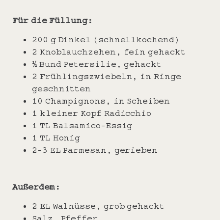
Für die Füllung:
200 g Dinkel (schnellkochend)
2 Knoblauchzehen, fein gehackt
½ Bund Petersilie, gehackt
2 Frühlingszwiebeln, in Ringe
geschnitten
10 Champignons, in Scheiben
1 kleiner Kopf Radicchio
1 TL Balsamico-Essig
1 TL Honig
2-3 EL Parmesan, gerieben
Außerdem:
2 EL Walnüsse, grob gehackt
Salz, Pfeffer