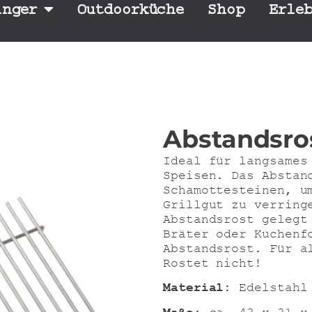
inger
Outdoorküche
Shop
Erle
Abstandsro
Ideal für langsames
Speisen. Das Abstan
Schamottesteinen, u
Grillgut zu verring
Abstandsrost gelegt
Bräter oder Kuchenf
Abstandsrost. Für a
Rostet nicht!
Material
: Edelstahl