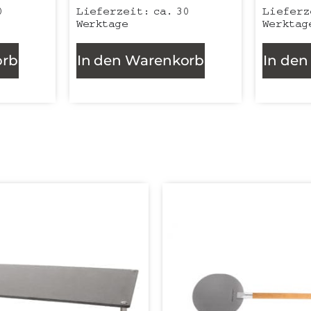
0
Lieferzeit:
ca. 30
Liefer
Werktage
Werktag
orb
In den Warenkorb
In de