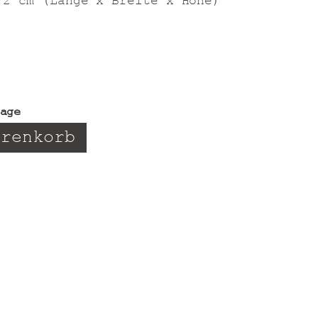
 2 cm (Länge x Breite x Höhe)
tage
arenkorb