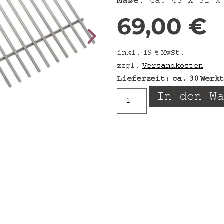
Maße
: ca. 43 x 31 x
69,00
€
inkl. 19 % MwSt.
zzgl.
Versandkosten
Lieferzeit:
ca. 30 Werk
In den W