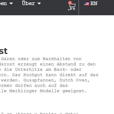
ben
Über
EN
0
st
 Garen oder zum Warmhalten von
dsrost erzeugt einen Abstand zu den
m die Unterhitze am Back- oder
ern. Das Kochgut kann direkt auf das
 werden. Gusspfannen, Dutch Oven,
ormen dürfen auch auf das
lle Merklinger Modelle geeignet.