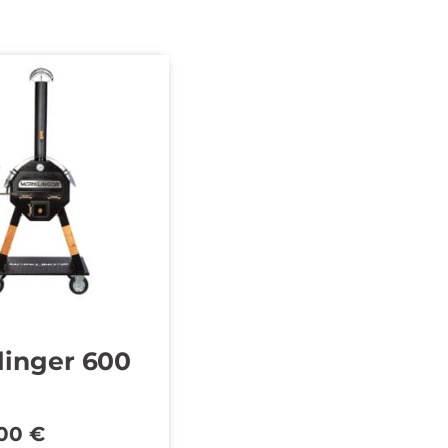
linger 600
,00
€