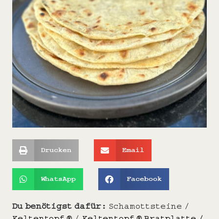
Drucken
Email
WhatsApp
Facebook
Du benötigst dafür:
Schamottsteine /
Keltentopf ®
/
Keltentopf ® Bratplatte /