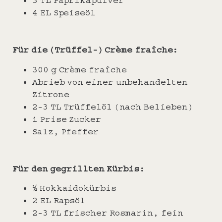
3 TL Paprikapulver
4 EL Speiseöl
Für die (Trüffel-) Crème fraîche:
300 g Crème fraîche
Abrieb von einer unbehandelten
Zitrone
2-3 TL Trüffelöl (nach Belieben)
1 Prise Zucker
Salz, Pfeffer
Für den gegrillten Kürbis:
½ Hokkaidokürbis
2 EL Rapsöl
2-3 TL frischer Rosmarin, fein