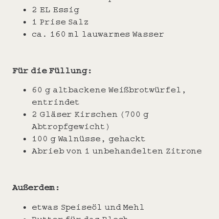
2 EL Essig
1 Prise Salz
ca. 160 ml lauwarmes Wasser
Für die Füllung:
60 g altbackene Weißbrotwürfel,
entrindet
2 Gläser Kirschen (700 g
Abtropfgewicht)
100 g Walnüsse, gehackt
Abrieb von 1 unbehandelten Zitrone
Außerdem:
etwas Speiseöl und Mehl
Butter für das Blech