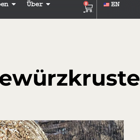
ben
Über
EN
0
Gewürzkrust