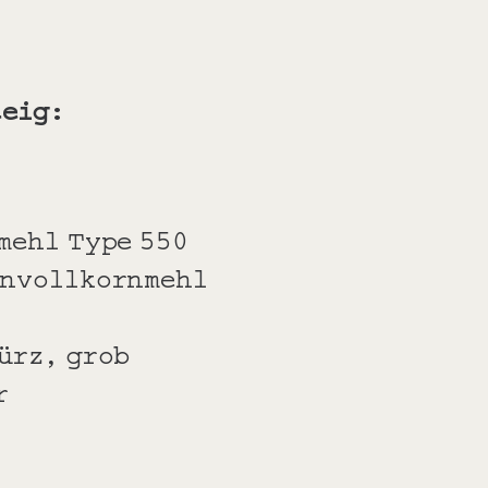
teig
:
mehl Type 550
envollkornmehl
ürz, grob
r