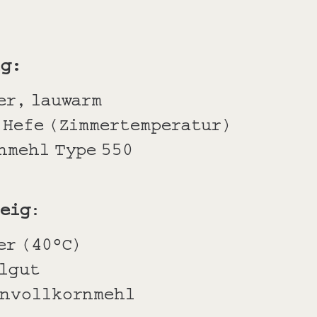
ig
:
er, lauwarm
e Hefe (Zimmertemperatur)
nmehl Type 550
teig
:
er (40°C)
llgut
envollkornmehl