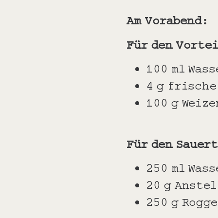
Am Vorabend:
Für den Vorte
100 ml Wass
4 g frisch
100 g Weize
Für den Sauer
250 ml Wass
20 g Anste
250 g Rogg