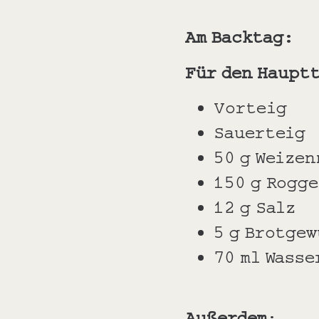
Am Backtag:
Für den Haupt
Vorteig
Sauerteig
50 g Weizen
150 g Rogg
12 g Salz
5 g Brotgew
70 ml Wasse
Außerdem
: