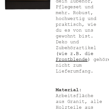
dein Zubehör,
Pflegeset und
mehr.
Robust,
hochwertig und
praktisch, wie
du es von uns
gewohnt bist.
Deko und
Zubehörartikel
(wie z.B. die
Frontblende
)
gehör
nicht zum
Lieferumfang.
Material
:
Arbeitsfläche
aus Granit, alle
Holzteile aus