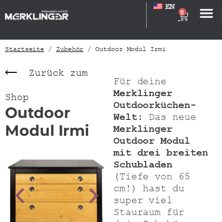
EN
0
Startseite
/
Zubehör
/ Outdoor Modul Irmi
Zurück zum
Für deine
Merklinger
Shop
Outdoorküchen-
Outdoor
Welt
:
Das neue
Modul Irmi
Merklinger
Outdoor Modul
mit drei breiten
Schubladen
(Tiefe von 65
cm!) hast du
super viel
Stauraum für