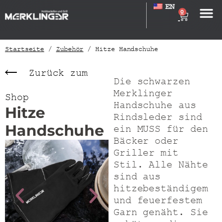
EN
0
Startseite
/
Zubehör
/ Hitze Handschuhe
Zurück zum
Die schwarzen
Merklinger
Shop
Handschuhe aus
Hitze
Rindsleder sind
Handschuhe
ein MUSS für den
Bäcker oder
Griller mit
Stil. Alle Nähte
sind aus
hitzebeständigem
und feuerfestem
Garn genäht. Sie