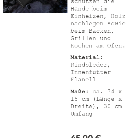
schützen die
Hände beim
Einheizen, Holz
nachlegen sowie
beim Backen,
Grillen und
Kochen am Ofen.
Material:
Rindsleder,
Innenfutter
Flanell
Maße
: ca. 34 x
15 cm (Länge x
Breite), 30 cm
Umfang
45,00
€