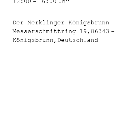
12:00
–
16:00
Uhr
Der Merklinger Königsbrunn
Messerschmittring 19,
86343
–
Königsbrunn,
Deutschland