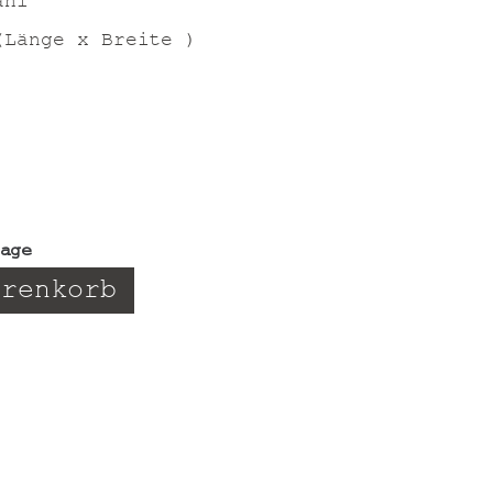
ahl
(Länge x Breite )
tage
arenkorb