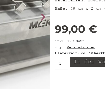
Materialien
: Edelst
Maße
: 48 cm x 2 cm 
99,00
€
inkl. 19 % MwSt.
zzgl.
Versandkosten
Lieferzeit:
ca. 10 Werk
In den W