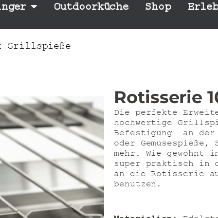
inger
Outdoorküche
Shop
Erle
 Grillspieße
Rotisserie 1
Die perfekte Erwei
hochwertige Grillsp
Befestigung an der
oder Gemüsespieße, 
mehr. Wie gewohnt i
super praktisch in 
an die Rotisserie a
benutzen.