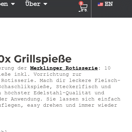
ben
Über
EN
0
0x Grillspieße
terung der
Merklinger Rotisserie
: 10
ieße inkl. Vorrichtung zur
 Rotisserie.
Mach dir leckere Fleisch-
Schaschlikspieße, Steckerlfisch und
n höchster Edelstahl-Qualität und
der Anwendung. Sie lassen sich einfach
uflegen, easy drehen und immer wieder