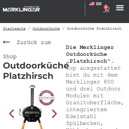
EN
0
Startseite
/
Outdoorküche
/ Outdoorküche Platzhirsch
Zurück zum
Die Merklinger
Outdoorküche
Shop
„Platzhirsch“.
Outdoorküche
Top ausgestattet
Platzhirsch
bist du mit dem
Merklinger 800
und drei Outdoor
Modulen mit
Granitoberfläche,
integriertem
Edelstahl
Spülbecken,