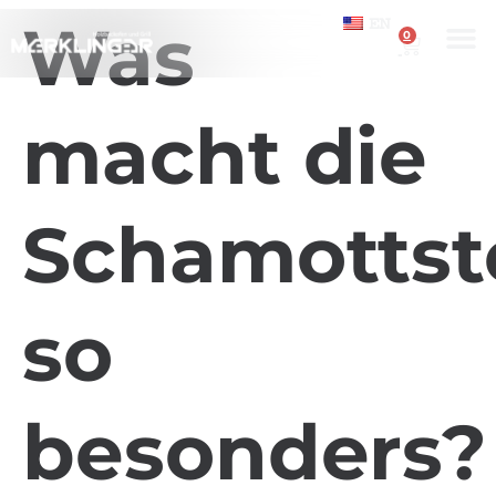
Was
EN
0
macht die
Schamottst
so
besonders?