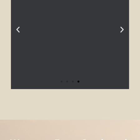
Die Merklinger Rezepte
Appetit bekommen? Lass dich inspirieren und
tauche in die Merklinger Rezeptwelt ein.