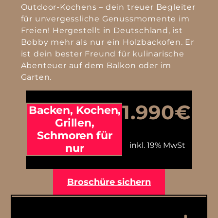
Outdoor-Kochens – dein treuer Begleiter
für unvergessliche Genussmomente im
Freien! Hergestellt in Deutschland, ist
Bobby mehr als nur ein Holzbackofen. Er
ist dein bester Freund für kulinarische
Abenteuer auf dem Balkon oder im
Garten.
1.990
€
Backen, Kochen,
Grillen,
Schmoren für
inkl. 19% MwSt
nur
Broschüre sichern