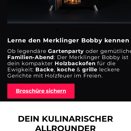
Lerne den Merklinger Bobby kennen
Ob legendäre
Gartenparty
oder gemütlich
Familien-Abend
:
Der Merklinger Bobby ist
dein kompakter
Holzbackofen
für die
Ewigkeit:
Backe
,
koche
&
grille
leckere
Gerichte mit Holzfeuer im Freien.
Broschüre sichern
DEIN KULINARISCHER
ALLROUNDER